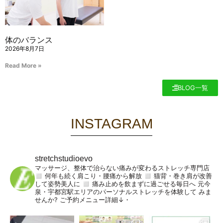
体のバランス
2026年8月7日
Read More »
BLOG一覧
INSTAGRAM
stretchstudioevo
マッサージ、整体で治らない痛みが変わるストレッチ専門店
◻︎ 何年も続く肩こり・腰痛から解放
◻︎ 猫背・巻き肩が改善
して姿勢美人に
◻︎ 痛み止めを飲まずに過ごせる毎日へ
元今
泉・宇都宮駅エリアのパーソナルストレッチを体験して
みま
せんか?
ご予約メニュー詳細↓・