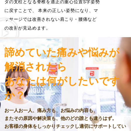
ダの支柱となる脊椎を適正の重心位置S字姿勢
に戻すことで、 本来の正しい姿勢になり、マ
ッサージでは改善されない肩こり・腰痛など
の改善が見込めます。
諦めていた痛みや悩みが
解消されたら
あなたは何がしたいです
か？
お一人お一人、痛み方も、お悩みの内容も、
またその原因や解決策も、他のどの誰とも違うはず。
お客様の身体をしっかりチェックし適切にサポートしてい